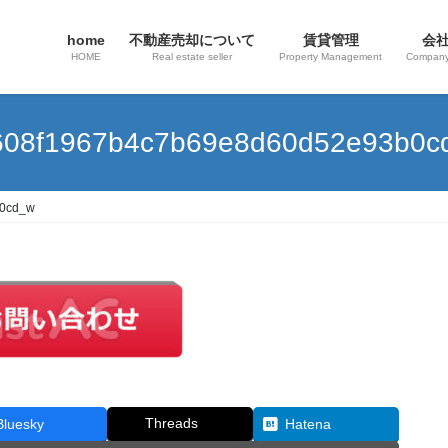
home
不動産売却について
賃貸管理
会
HOME
Real estate seller
Property Management
Company
608f1967b4c7b69e8d60d52e93b0c
b0cd_w
Threads
Bluesky
Hatena