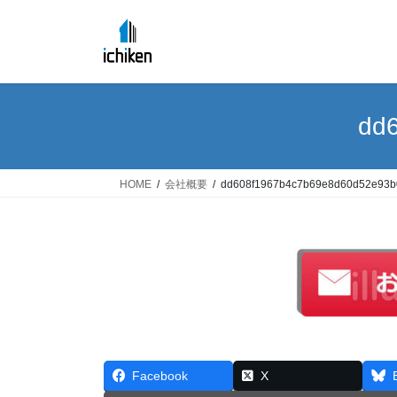
コ
ナ
ン
ビ
テ
ゲ
ン
ー
ツ
シ
へ
ョ
dd
ス
ン
キ
に
ッ
移
HOME
会社概要
dd608f1967b4c7b69e8d60d52e93
プ
動
Facebook
X