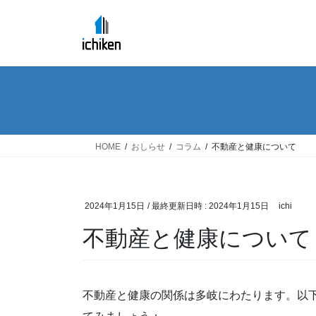
コ
ナ
ン
ビ
テ
ゲ
ン
ー
ツ
シ
へ
ョ
ス
ン
キ
に
ッ
移
HOME
おしらせ
コラム
不動産と健康について
プ
動
2024年1月15日
/ 最終更新日時 :
2024年1月15日
ichi
不動産と健康について
不動産と健康の関係は多岐にわたります。以