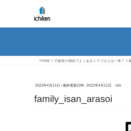
コ
ナ
ン
ビ
テ
ゲ
ン
ー
ツ
シ
へ
ョ
ス
ン
キ
に
ッ
移
HOME
不動産の相続でよくあるトラブルとは一体？
f
プ
動
2022年4月11日
/ 最終更新日時 :
2022年4月11日
ichi
family_isan_arasoi